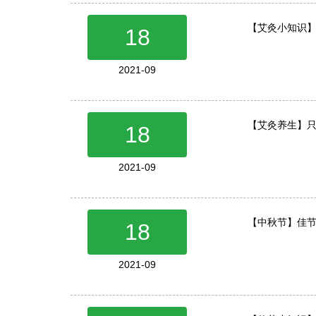
【艾灸小知识
18
2021-09
【艾灸养生】
18
2021-09
【中秋节】佳
18
2021-09