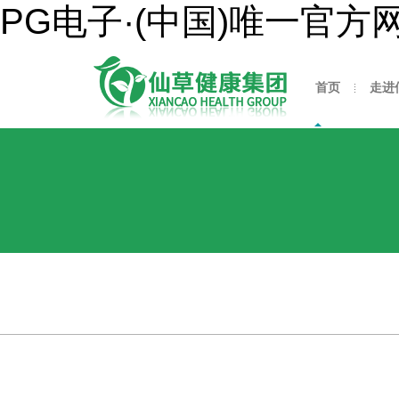
PG电子·(中国)唯一官方
首页
走进